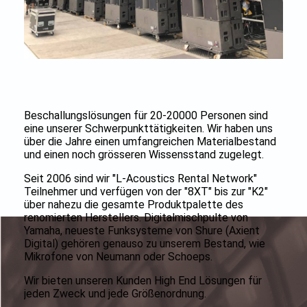
Beschallungslösungen für 20-20000 Personen sind
eine unserer Schwerpunkttätigkeiten. Wir haben uns
über die Jahre einen umfangreichen Materialbestand
und einen noch grösseren Wissensstand zugelegt.
Seit 2006 sind wir "L-Acoustics Rental Network"
Teilnehmer und verfügen von der "8XT" bis zur "K2"
über nahezu die gesamte Produktpalette des
renomierten Herstellers. Digitalmischpulte von
Yamaha, neueste Funksysteme von Shure (Axient
Digital) gehören genauso zu unserem Bestand, wie
Mikrofone von Neumann oder Schoeps.
Wir bieten unseren Kunden High End Lösungen für
jeden Zweck und jede Größenordnung.