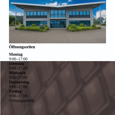
Öffnungszeiten
Montag
9
:
00
–
17
:
00
Dienstag
9
:
00
–
17
:
00
Mittwoch
9
:
00
–
17
:
00
Donnerstag
9
:
00
–
17
:
00
Freitag
9
:
00
–
17
:
00
Öffnungszeiten